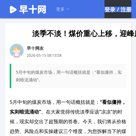
登录 / 注册
更多
淡季不淡！煤价重心上移，迎峰
早十网友
2026-05-15 08:13:58
5月中旬的煤炭市场，用一句话概括就是：“看似僵持，实
则暗流涌动”。
5月中旬的煤炭市场，用一句话概括就是：
“看似僵持，
实则暗流涌动”
。在大家觉得传统淡季应该“凉凉”的时
候，现实却交出了超预期的答卷。今天，我们将从价格
趋势、风险点和实操建议三个维度，为您拆解当下的煤