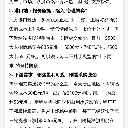
为主，市场活跃度虽然不算狂热，但底部支撑极强。
2. 港口端：报价坚挺，陷入“心理博弈”
北方港口这边，买卖双方正在“掰手腕”。上游贸易商受
集港成本上升影响，惜售情绪浓厚，报价十分坚挺；但
下游终端多以观望为主，实际成交偏少。目前，5500
大卡指数稳定在835元/吨，5000大卡748元/吨，4500
大卡651元/吨。可以说，港口正处于典型的“上下两
难”的僵持阶段。
3. 下游需求：钢焦盈利可观，刚需采购强劲
需求端其实没我们想的那么差。今天唐山地区平均钢坯
含税成本3043元/吨，出厂价3100元/吨，钢厂平均盈
利58元/吨。受钢材需求旺季和盈利改善影响，钢厂开
工积极性极高。焦炭市场稳中偏强，甚至已经落实了第
三轮提涨（涨幅50-55元/吨），第四轮提涨预期仍在。